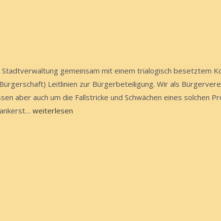
 die Stadtverwaltung gemeinsam mit einem trialogisch besetztem
ürgerschaft) Leitlinien zur Bürgerbeteiligung. Wir als Bürgerver
ssen aber auch um die Fallstricke und Schwächen eines solchen Pro
Leitlinien
rankerst…
weiterlesen
zur
Bürgerbeteiligung