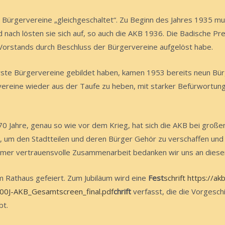
 Bürgervereine „gleichgeschaltet“. Zu Beginn des Jahres 1935 mu
 nach lösten sie sich auf, so auch die AKB 1936. Die Badische Pr
Vorstands durch Beschluss der Bürgervereine aufgelöst habe.
ste Bürgervereine gebildet haben, kamen 1953 bereits neun Bü
vereine wieder aus der Taufe zu heben, mit starker Befürwortu
70 Jahre, genau so wie vor dem Krieg, hat sich die AKB bei groß
t, um den Stadtteilen und deren Bürger Gehör zu verschaffen und 
mer vertrauensvolle Zusammenarbeit bedanken wir uns an dieser 
m Rathaus gefeiert. Zum Jubiläum wird eine
Fest
schrift
https://ak
100J-AKB_Gesamtscreen_final.pdf
chrift
verfasst, die die Vorgesch
bt.