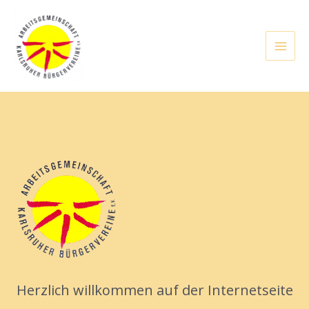
Zum
Inhalt
springen
Main
Men
lten
Herzlich willkommen auf der Internetseite