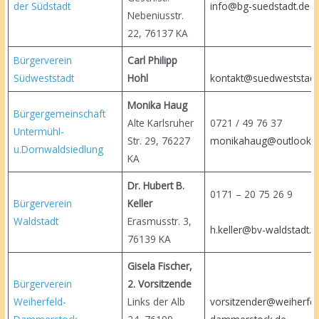
der Südstadt
info@bg-suedstadt.de
Nebeniusstr.
22, 76137 KA
Bürgerverein
Carl Philipp
Südweststadt
Hohl
kontakt@suedweststadt
Monika Haug
Bürgergemeinschaft
Alte Karlsruher
0721 / 49 76 37
Untermühl-
Str. 29, 76227
monikahaug@outlook.
u.Dornwaldsiedlung
KA
Dr. Hubert B.
0171 – 20 75 26 9
Bürgerverein
Keller
Waldstadt
Erasmusstr. 3,
h.keller@bv-waldstadt.d
76139 KA
Gisela Fischer,
Bürgerverein
2. Vorsitzende
Weiherfeld-
Links der Alb
vorsitzender@weiherfel