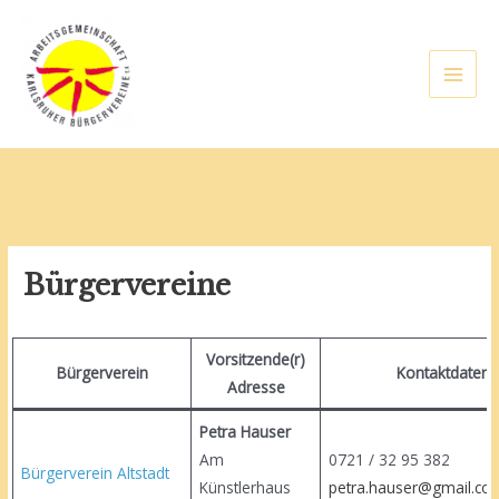
Zum
Inhalt
springen
Main
Men
lten
Bürgervereine
Vorsitzende(r)
Bürgerverein
Kontaktdaten
Adresse
Petra Hauser
Am
0721 / 32 95 3
Bürgerverein Altstadt
Künstlerhaus
petra.hauser@gmail.co