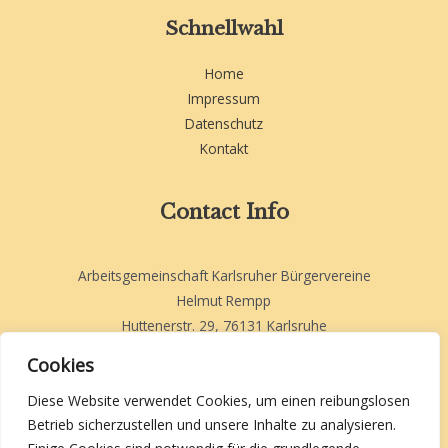
Schnellwahl
Home
Impressum
Datenschutz
Kontakt
Contact Info
Arbeitsgemeinschaft Karlsruher Bürgervereine
Helmut Rempp
Huttenerstr. 29, 76131 Karlsruhe
helmut.rempp-akb@web.de
Cookies
Diese Website verwendet Cookies, um einen reibungslosen
Betrieb sicherzustellen und unsere Inhalte zu analysieren.