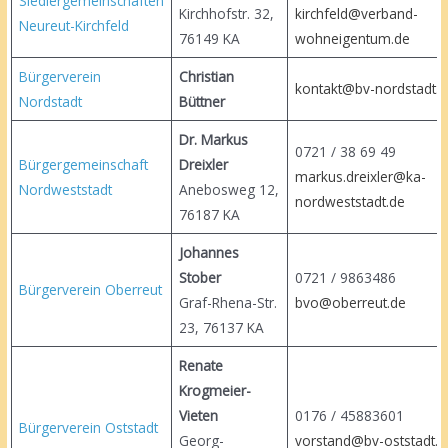
Siedlergemeinschaften
Kirchhofstr. 32,
kirchfeld@verband-
Neureut-Kirchfeld
76149 KA
wohneigentum.de
Bürgerverein
Christian
kontakt@bv-nordstadt.d
Nordstadt
Büttner
Dr. Markus
0721 / 38 69
Bürgergemeinschaft
Dreixler
markus.dreixler@ka-
Nordweststadt
Anebosweg 12,
nordweststadt.de
76187 KA
Johannes
Stober
0721 / 9863486
Bürgerverein Oberreut
Graf-Rhena-Str.
bvo@oberreut.de
23, 76137 KA
Renate
Krogmeier-
Vieten
0176 / 45883
Bürgerverein Oststadt
Georg-
vorstand@bv-oststadt.d