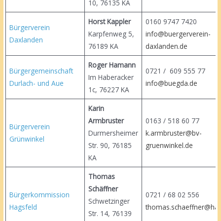
10, 76135 KA
Horst Kappler
0160 9747 74
Bürgerverein
Karpfenweg 5,
info@buergerverein-
Daxlanden
76189 KA
daxlanden.de
Roger Hamann
Bürgergemeinschaft
0721 / 609 555 77
Im Haberacker
Durlach- und Aue
info@buegda.de
1c, 76227 KA
Karin
Armbruster
0163 / 518 60
Bürgerverein
Durmersheimer
k.armbruster@bv-
Grünwinkel
Str. 90, 76185
gruenwinkel.de
KA
Thomas
Schäffner
Bürgerkommission
0721 / 68 02 55
Schwetzinger
Hagsfeld
thomas.schaeffner@hag
Str. 14, 76139