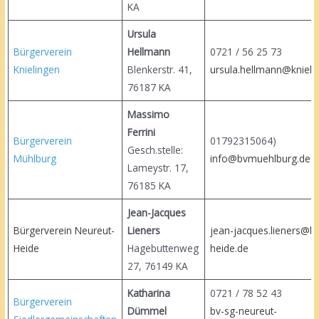
KA
Ursula
Bürgerverein
Hellmann
0721 / 56 25 
Knielingen
Blenkerstr. 41,
ursula.hellmann@knieli
76187 KA
Massimo
Ferrini
Bürgerverein
01792315064)
Gesch.stelle:
Mühlburg
info@bvmuehlburg.de
Lameystr. 17,
76185 KA
Jean-Jacques
Bürgerverein Neureut-
Lieners
jean-jacques.lieners@b
Heide
Hagebuttenweg
heide.de
27, 76149 KA
Katharina
0721 / 78 52 
Bürgerverein
Dümmel
bv-sg-neureut-