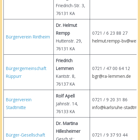
Friedrich-Str. 3,
76131 KA
Dr. Helmut
Rempp
0721 / 6 23 88
Bürgerverein Rintheim
Huttenstr. 29,
helmut.rempp-bv@web.
76131 KA
Friedrich
Bürgergemeinschaft
Lemmen
0721 / 47 00 64 12
Rüppurr
Kantstr. 8,
bgr@ra-lemmen.de
76137 KA
Rolf Apell
Bürgerverein
0721 / 9 20 3
Jahnstr. 14,
Stadtmitte
info@karlsruhe-stadtmit
76133 KA
Dr. Martina
Hillesheimer
Bürger-Gesellschaft
0721 / 9 37 93
Gesch.st.: